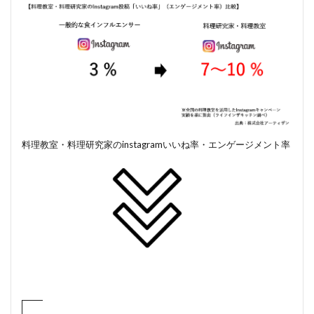
料理教室・料理研究家のinstagramいいね率・エンゲージメント率